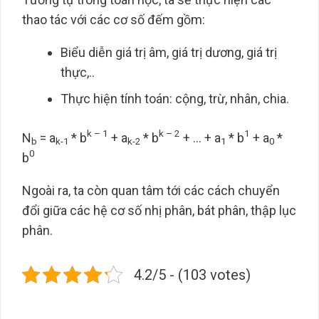
thao tác với các cơ số đếm gồm:
Biểu diễn giá trị âm, giá trị dương, giá trị
thực,..
Thực hiện tính toán: cộng, trừ, nhân, chia.
k – 1
k – 2
1
N
= a
* b
+ a
* b
+ … + a
* b
+ a
*
b
k-1
k-2
1
0
0
b
Ngoài ra, ta còn quan tâm tới các cách chuyển
đổi giữa các hệ cơ số nhị phân, bát phân, thập lục
phân.
4.2/5 - (103 votes)