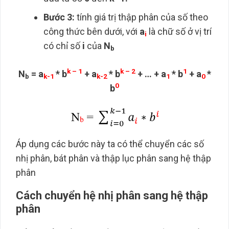
Bước 3:
tính giá trị thập phân của số theo
công thức bên dưới, với
a
là chữ số ở vị trí
i
có chỉ số
i
của
N
b
k – 1
k – 2
1
N
= a
* b
+ a
* b
+ … + a
* b
+ a
*
b
k-1
k-2
1
0
0
b
Áp dụng các bước này ta có thể chuyển các số
nhị phân, bát phân và thập lục phân sang hệ thập
phân
Cách chuyển hệ nhị phân sang hệ thập
phân