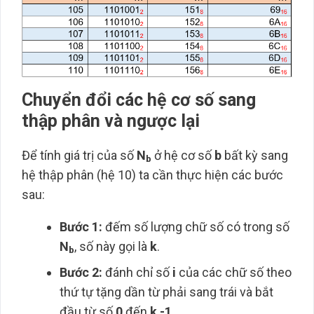
Chuyển đổi các hệ cơ số sang
thập phân và ngược lại
Để tính giá trị của số
N
ở hệ cơ số
b
bất kỳ sang
b
hệ thập phân (hệ 10) ta cần thực hiện các bước
sau:
Bước 1:
đếm số lượng chữ số có trong số
N
, số này gọi là
k
.
b
Bước 2:
đánh chỉ số
i
của các chữ số theo
thứ tự tặng dần từ phải sang trái và bắt
đầu từ số
0
đến
k -1.