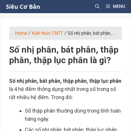
Skip
Siêu Cơ Bản
MENU
to
content
Home
/
Kiến thức CNTT
/
Số nhị phân, bát phân, thập phân, thập lục phân là gì?
Số nhị phân, bát phân, thập
phân, thập lục phân là gì?
Số nhị phân, bát phân, thập phân, thập lục phân
là 4 hệ đếm thông dụng nhất trong số trong số
rất nhiều hệ đếm. Trong đó:
Số thập phân thường dùng trong tính toán
hàng ngày.
Các số nhị phân, bát phân, thập lục phân